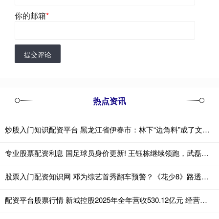
你的邮箱
*
提交评论
热点资讯
炒股入门知识配资平台 黑龙江省伊春市：林下“边角料”成了文创“香饽饽”
专业股票配资利息 国足球员身价更新! 王钰栋继续领跑，武磊仅25万欧，李昊成最大惊喜
股票入门配资知识网 邓为综艺首秀翻车预警？《花少8》路透曝光，他会带来惊喜还是惊吓？
配资平台股票行情 新城控股2025年全年营收530.12亿元 经营性现金流连续8年为正