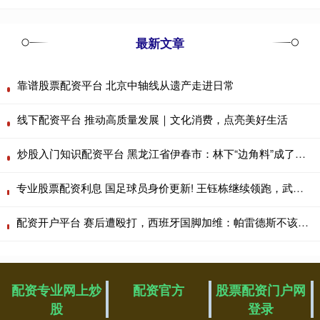
最新文章
靠谱股票配资平台 北京中轴线从遗产走进日常
线下配资平台 推动高质量发展｜文化消费，点亮美好生活
炒股入门知识配资平台 黑龙江省伊春市：林下“边角料”成了文创“香饽饽”
专业股票配资利息 国足球员身价更新! 王钰栋继续领跑，武磊仅25万欧，李昊成最大惊喜
配资开户平台 赛后遭殴打，西班牙国脚加维：帕雷德斯不该被追加停赛，这对孩子不是好榜样
配资专业网上炒
配资官方
股票配资门户网
股
登录