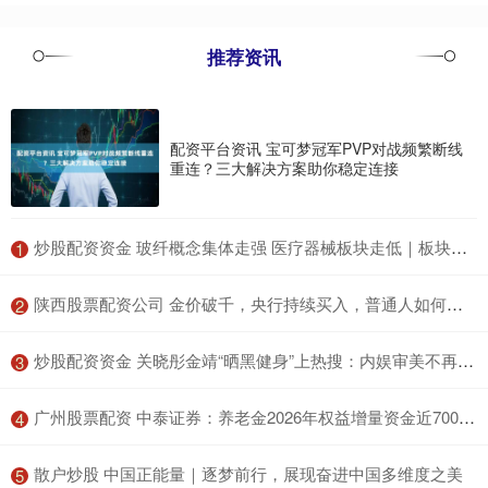
推荐资讯
配资平台资讯 宝可梦冠军PVP对战频繁断线
重连？三大解决方案助你稳定连接
​炒股配资资金 玻纤概念集体走强 医疗器械板块走低｜板块牛熊榜
1
​陕西股票配资公司 金价破千，央行持续买入，普通人如何参与
2
​炒股配资资金 关晓彤金靖“晒黑健身”上热搜：内娱审美不再卷“白幼瘦”？
3
​广州股票配资 中泰证券：养老金2026年权益增量资金近7000亿，权益仓位占比将由24年18.2%提升至21.4%
4
​散户炒股 中国正能量｜逐梦前行，展现奋进中国多维度之美
5