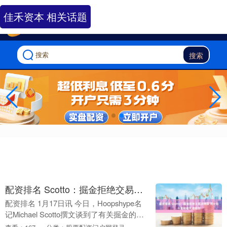
-->
佳禾资本 相关话题
搜索
配资排名 Scotto：掘金拒绝交易沃特森 并计划今夏和他完成续约
配资排名 1月17日讯 今日，Hoopshype名
记Michael Scotto撰文谈到了有关掘金的交
易流言。 记者称，尽管佩顿·沃特森在交易